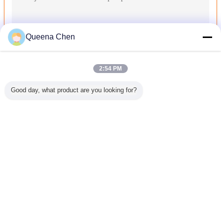
Queena Chen
2:54 PM
Murata Vortex Spinning Spare Part 86C-110-020 SENSOR ASSY u
Good day, what product are you looking for?
Spare Part Murata Vortex Spinning 86C-110-064 GAUGE(PR) unt
Murata Vortex Spinning Spare Part 86C-110-098 & 870-450-005
Spare Part Murata Vortex Spinning 86C-300-002 KARET untuk M
Spare Part Murata Vortex Spinning 86C-300-009 BOSS untuk MV
Mengubah bahasa
Spare Part Murata Vortex Spinning 86C-300-010 SHAFT untuk M
Indonesian
Spare Part Murata Vortex Spinning 86C-300-011 BRACKET for M
Spare Part Murata Vortex Spinning 86C-300-013 COLLAR untuk 
Spare Part Murata Vortex Spinning 86C-300-014 BRACKET for M
Rumah
|
Tentang kami
|
Sitemap
|
Kebijakan Privasi
Murata Vortex Spinning Spare Parts 86C-300-016 Silinder Uda
Tampilan desktop