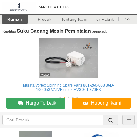
SMARTEX CHINA
Rumah
Produk
Tentang kami
Tur Pabrik
>>
Suku Cadang Mesin Pemintalan
Kualitas
pemasok
Murata Vortex Spinning Spare Parts 861-260-008 86D-
100-053 VALVE untuk MVS 861 870EX
Harga Terbaik
Hubungi kami