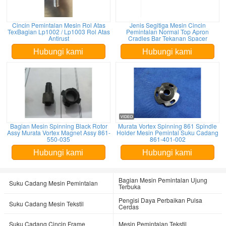
Cincin Pemintalan Mesin Rol Atas
Jenis Segitiga Mesin Cincin
TexBagian Lp1002 / Lp1003 Rol Atas
Pemintalan Normal Top Apron
Antirust
Cradles Bar Tekanan Spacer
Hubungi kami
Hubungi kami
Bagian Mesin Spinning Black Rotor
Murata Vortex Spinning 861 Spindle
Assy Murata Vortex Magnet Assy 861-
Holder Mesin Pemintal Suku Cadang
550-035
861-401-002
Hubungi kami
Hubungi kami
Bagian Mesin Pemintalan Ujung
Suku Cadang Mesin Pemintalan
Terbuka
Pengisi Daya Perbaikan Pulsa
Suku Cadang Mesin Tekstil
Cerdas
Suku Cadang Cincin Frame
Mesin Pemintalan Tekstil