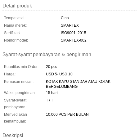
Detail produk
Tempat asal:
Cina
Nama merek:
SMARTEX
Sertifikasi:
ISO9001: 2015
Nomor model:
SMARTEX-002
Syarat-syarat pembayaran & pengiriman
Kuantitas min Order:
20 pcs
Harga:
USD 5- USD 10
Kemasan rincian:
KOTAK KAYU STANDAR ATAU KOTAK
BERGELOMBANG
Waktu pengiriman:
15 hari
Syarat-syarat
T / T
pembayaran:
Menyediakan
10.000 PCS PER BULAN
kemampuan:
Deskripsi