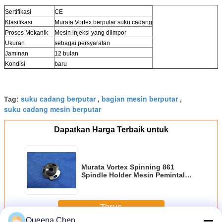
Sertifikasi
CE
Klasifikasi
Murata Vortex berputar suku cadang
Proses Mekanik
Mesin injeksi yang diimpor
Ukuran
sebagai persyaratan
Jaminan
12 bulan
Kondisi
baru
suku cadang berputar
bagian mesin berputar
Tag:
,
,
suku cadang mesin berputar
Dapatkan Harga Terbaik untuk
Murata Vortex Spinning 861
Spindle Holder Mesin Pemintal
Suku Cadang 861-401-002
Terus
Queena Chen