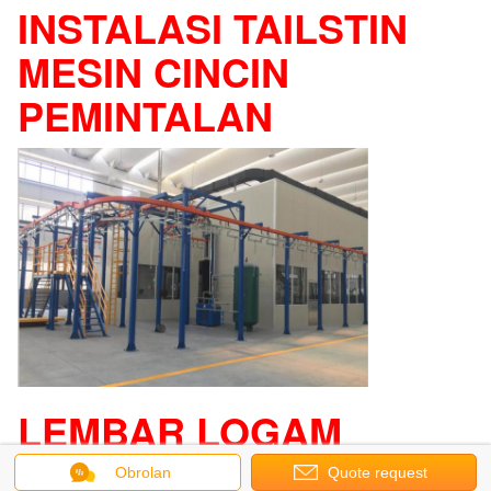
INSTALASI TAILSTIN
MESIN CINCIN
9:29 AM
PEMINTALAN
Good day, what product are you looking for?
LEMBAR LOGAM
TEKSTIL LEMBARAN
Obrolan
Quote request